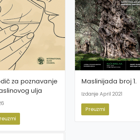
dič za poznavanje
Maslinijada broj 1.
slinovog ulja
Izdanje April 2021
26
Preuzmi
reuzmi