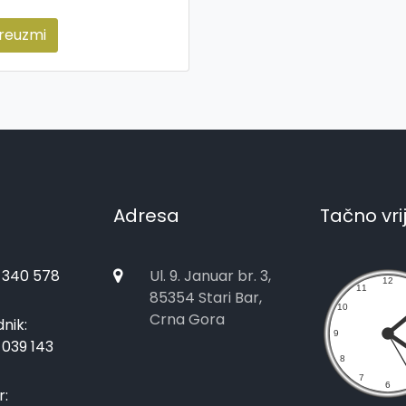
reuzmi
Adresa
Tačno vr
 340 578
Ul. 9. Januar br. 3,
85354 Stari Bar,
Crna Gora
nik:
 039 143
r: