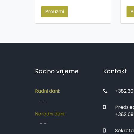
Preuzmi
P
Radno vrijeme
Kontakt
Radni dani:
+382 30
-
-
Predsjed
Neradni dani:
+382 69
-
-
Sekreta