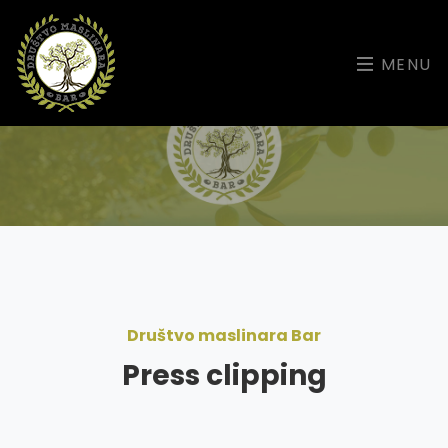
MENU
Društvo maslinara Bar
Press clipping