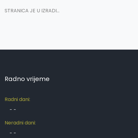
STRANICA JE U IZRADI...
Radno vrijeme
Radni dani:
-
-
Neradni dani:
-
-