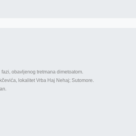
j fazi, obavljenog tretmana dimetoatom.
čevića, lokalitet Vrba Haj Nehaj; Sutomore.
an.
,