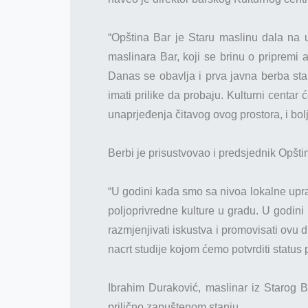
“Opština Bar je Staru maslinu dala na 
maslinara Bar, koji se brinu o pripremi
Danas se obavlja i prva javna berba star
imati prilike da probaju. Kulturni centar
unaprjeđenja čitavog ovog prostora, i bo
Berbi je prisustvovao i predsjednik Opšti
“U godini kada smo sa nivoa lokalne uprav
poljoprivredne kulture u gradu. U godini 
razmjenjivati iskustva i promovisati ovu
nacrt studije kojom ćemo potvrditi status
Ibrahim Duraković, maslinar iz Starog B
prilično zapuštenom stanju.