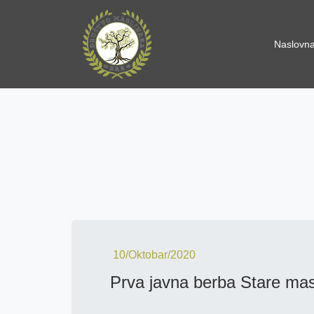
Naslovn
10/Oktobar/2020
Prva javna berba Stare masl