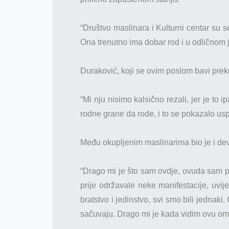
“Društvo maslinara i Kulturni centar su 
Ona trenutno ima dobar rod i u odličnom je
Duraković, koji se ovim poslom bavi preko 
“Mi nju nisimo kalsično rezali, jer je to i
rodne grane da rode, i to se pokazalo usp
Među okupljenim maslinarima bio je i deve
“Drago mi je što sam ovdje, ovuda sam pr
prije održavale neke manifestacije, uvije
bratstvo i jedinstvo, svi smo bili jednaki
sačuvaju. Drago mi je kada vidim ovu omla