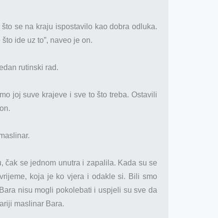
 što se na kraju ispostavilo kao dobra odluka.
što ide uz to”, naveo je on.
edan rutinski rad.
smo joj suve krajeve i sve to što treba. Ostavili
on.
maslinar.
u, čak se jednom unutra i zapalila. Kada su se
rijeme, koja je ko vjera i odakle si. Bili smo
i Bara nisu mogli pokolebati i uspjeli su sve da
riji maslinar Bara.