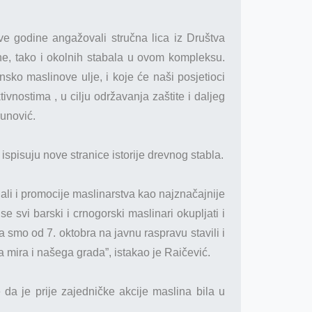
e godine angažovali stručna lica iz Društva
ine, tako i okolnih stabala u ovom kompleksu.
nsko maslinove ulje, i koje će naši posjetioci
ivnostima , u cilju održavanja zaštite i daljeg
runović.
spisuju nove stranice istorije drevnog stabla.
ali i promocije maslinarstva kao najznačajnije
 svi barski i crnogorski maslinari okupljati i
 smo od 7. oktobra na javnu raspravu stavili i
 mira i našega grada”, istakao je Raičević.
 da je prije zajedničke akcije maslina bila u