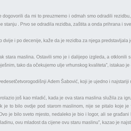
se dogovorili da mi to preuzmemo i odmah smo odradili rezidbu,
 stanju . Prvo se odradila rezidba, zaštita a onda prihrana i sve 
dvije i po decenije, kaže da je rezidba za njega predstavljala j
pak stara maslina. Ostavili smo je i dalijepo izgleda, a otklonili 
ješnim, tako da očekujemo ulje vrhunskog kvaliteta”, istakao je 
desetčetvorogodišnji Adem Šabović, koji je ujedno i najstariji 
olazio još kao mladić, kada je ova stara maslina služila za igr
k je to bilo ovdje pod starom maslinom, nije se pitalo koje je v
. Ovo je bilo sveto mjesto, nedaleko je bio i logor, ali se građan
dinu, ovu mladost da cijene ovu staru maslinu”, kazao je najsta