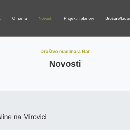
a
O nama
Novosti
Projekti i planovi
Brošure/Izda
Društvo maslinara Bar
Novosti
ine na Mirovici