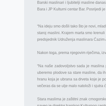
Barski maslinari i ljubitelji masline dana
Bara i JP Kulturni centar Bar. Posrijedi je
“Na ideju smo došli tako što je novi, mla
staroj maslini. Krajem marta smo krenuli 
predsjednik Udruženja maslinara Ćazim 
Nakon toga, prema njegovim riječima, izvrš
“Na naše zadovoljstvo sada je maslina p
uberemo plodove sa stare masline, da ih 
hranu koja je ubrana sa drveta koje je 
večeras da se ulje malo natoloži i sjutra
Stara maslima je zaštitni znak crnogorsko
naveo je direktor barskog Kulturnog cent