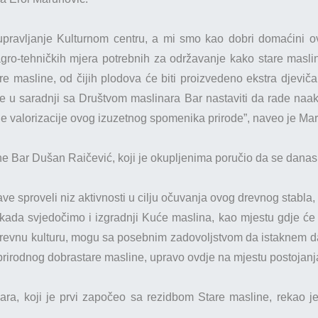
upravljanje Kulturnom centru, a mi smo kao dobri domaćini ov
 agro-tehničkih mjera potrebnih za održavanje kako stare masl
e masline, od čijih plodova će biti proizvedeno ekstra djeviča
 će u saradnji sa Društvom maslinara Bar nastaviti da rade naakt
lje valorizacije ovog izuzetnog spomenika prirode”, naveo je Ma
ne Bar Dušan Raičević, koji je okupljenima poručio da se danas i
e sproveli niz aktivnosti u cilju očuvanja ovog drevnog stabla, 
kada svjedočimo i izgradnji Kuće maslina, kao mjestu gdje će se
 drevnu kulturu, mogu sa posebnim zadovoljstvom da istaknem da
 prirodnog dobrastare masline, upravo ovdje na mjestu postojanja
ara, koji je prvi započeo sa rezidbom Stare masline, rekao je