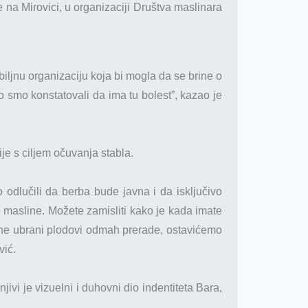
ne na Mirovici, u organizaciji Društva maslinara
.
iljnu organizaciju koja bi mogla da se brine o
o smo konstatovali da ima tu bolest”, kazao je
ije s ciljem očuvanja stabla.
odlučili da berba bude javna i da isključivo
e masline. Možete zamisliti kako je kada imate
dne ubrani plodovi odmah prerade, ostavićemo
vić.
ivi je vizuelni i duhovni dio indentiteta Bara,