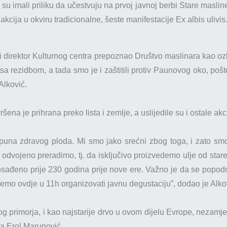
s su imali priliku da učestvuju na prvoj javnoj berbi Stare masli
 akcija u okviru tradicionalne, šeste manifestacije Ex albis ulivis
di direktor Kulturnog centra prepoznao Društvo maslinara kao ozb
sa rezidbom, a tada smo je i zaštitili protiv Paunovog oko, pošt
Alković.
ena je prihrana preko lista i zemlje, a uslijedile su i ostale akc
una zdravog ploda. Mi smo jako srećni zbog toga, i zato smo 
odvojeno preradimo, tj. da isključivo proizvedemo ulje od star
posađeno prije 230 godina prije nove ere. Važno je da se popo
 ćemo ovdje u 11h organizovati javnu degustaciju”, dodao je Alko
g primorja, i kao najstarije drvo u ovom dijelu Evrope, nezamjenj
ra Erol Marunović.