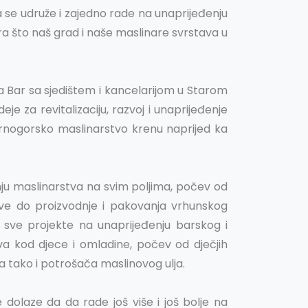
a se udruže i zajedno rade na unaprijeđenju
a što naš grad i naše maslinare svrstava u
ra Bar sa sjedištem i kancelarijom u Starom
je za revitalizaciju, razvoj i unaprijeđenje
i crnogorsko maslinarstvo krenu naprijed ka
ju maslinarstva na svim poljima, počev od
sve do proizvodnje i pakovanja vrhunskog
a sve projekte na unaprijeđenju barskog i
va kod djece i omladine, počev od dječjih
ra tako i potrošača maslinovog ulja.
dolaze da da rade još više i još bolje na