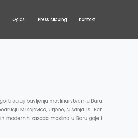
Oglasi
Press clipping
Kontakt
oj tradiciji bavljenja maslinarstvom u Baru
odručju Mrkojevića, Utjehe, šušanja i sl. Bar
ih modernih zasada maslina u Baru gaje i