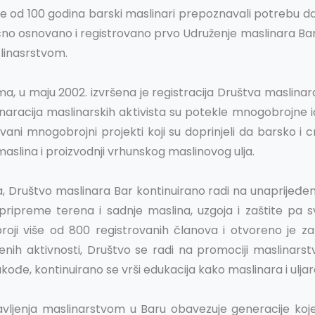
iše od 100 godina barski maslinari prepoznavali potrebu d
ično osnovano i registrovano prvo Udruženje maslinara Bar
linasrstvom.
ma, u maju 2002. izvršena je registracija Društva maslina
naracija maslinarskih aktivista su potekle mnogobrojne ide
ovani mnogobrojni projekti koji su doprinjeli da barsko 
slina i proizvodnji vrhunskog maslinovog ulja.
, Društvo maslinara Bar kontinuirano radi na unaprijeđen
pripreme terena i sadnje maslina, uzgoja i zaštite pa 
roji više od 800 registrovanih članova i otvoreno je z
nih aktivnosti, Društvo se radi na promociji maslinarst
Takođe, kontinuirano se vrši edukacija kako maslinara i ulja
avljenja maslinarstvom u Baru obavezuje generacije koje 