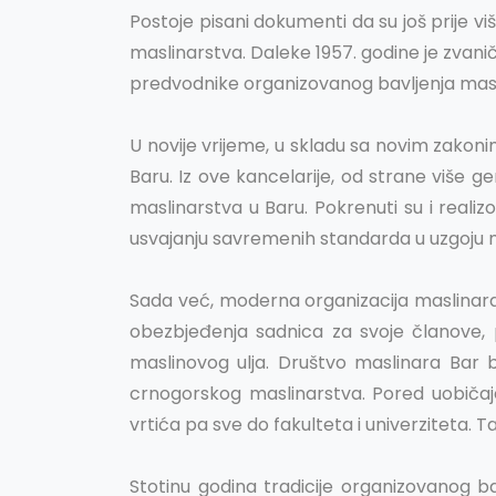
Postoje pisani dokumenti da su još prije v
maslinarstva. Daleke 1957. godine je zvan
predvodnike organizovanog bavljenja mas
U novije vrijeme, u skladu sa novim zakoni
Baru. Iz ove kancelarije, od strane više ge
maslinarstva u Baru. Pokrenuti su i realiz
usvajanju savremenih standarda u uzgoju ma
Sada već, moderna organizacija maslinara
obezbjeđenja sadnica za svoje članove, 
maslinovog ulja. Društvo maslinara Bar b
crnogorskog maslinarstva. Pored uobičaje
vrtića pa sve do fakulteta i univerziteta. 
Stotinu godina tradicije organizovanog b