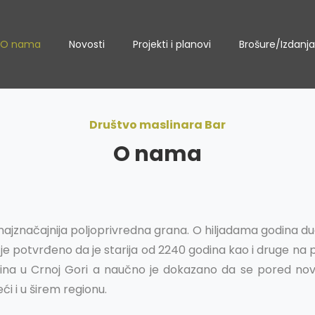
O nama
Novosti
Projekti i planovi
Brošure/Izdanja
Društvo maslinara Bar
O nama
 najznačajnija poljoprivredna grana. O hiljadama godina dug
 je potvrđeno da je starija od 2240 godina kao i druge na p
ina u Crnoj Gori a naučno je dokazano da se pored nov
ći i u širem regionu.