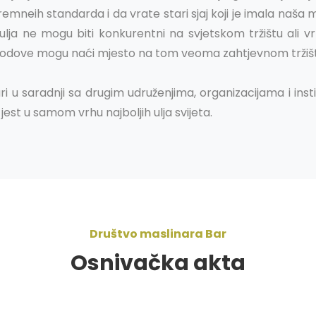
remneih standarda i da vrate stari sjaj koji je imala naša 
lja ne mogu biti konkurentni na svjetskom tržištu ali v
plodove mogu naći mjesto na tom veoma zahtjevnom tržišt
ari u saradnji sa drugim udruženjima, organizacijama i in
jest u samom vrhu najboljih ulja svijeta.
Društvo maslinara Bar
Osnivačka akta